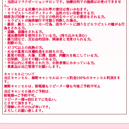
・当店はリラクゼーションサロンです。治療目的での施術はお受けできませ
ん。
・オイルによる皮膚のかぶれ等の責任は負いかねます。
・セラピストへのボディタッチ、品性のない言動をする方、
局部及び回春マッサージなどの性的なサービスの要求をされる方。
・セラピストが施術続行不可能と判断した場合。
・暴言、暴力、ストーカー行為、店外デートに誘うなどセラピストの嫌がる行
為をされる方。
・盗聴、盗撮をされる方。
・違法薬物等を使用されている方。(持ち込みも含む)
・暴力団など、反社会的団体、関係者と見受けられる方。
・泥酔の方。
・37.5℃以上の高熱の方。
・水虫や重度の皮膚疾患をお持ちの方。
・重度の怪我、火傷、打撲、捻挫、肉離れを起こしている方。
・伝染病、又はその疑いのある方。
・半年以内に手術をされた方、お医者様にかかっている方。
・貴重品は自己管理でお願いします。
キャンセルについて
当日キャンセル、無断キャンセルはコース料金100％のキャンセル料頂きま
す。
無断キャンセルは、新規様もリピーター様も今後ご予約不可⚠️
当日キャンセル後のご予約は、
新規様⇒ご予約不可。
リピーター様⇒前日までに先払い。
とさせて頂きます。
ご理解いただければ幸いです。
よろしくお願い致します。