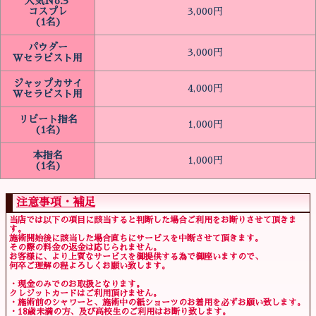
人気No.3
コスプレ
3,000円
(1名)
パウダー
3,000円
Wセラピスト用
ジャップカサイ
4,000円
Wセラピスト用
リピート指名
1,000円
(1名)
本指名
1,000円
(1名)
注意事項・補足
当店では以下の項目に該当すると判断した場合ご利用をお断りさせて頂きま
す。
施術開始後に該当した場合直ちにサービスを中断させて頂きます。
その際の料金の返金は応じられません。
お客様に、より上質なサービスを御提供する為で御座いますので、
何卒ご理解の程よろしくお願い致します。
・現金のみでのお取扱となります。
クレジットカードはご利用頂けません。
・施術前のシャワーと、施術中の紙ショーツのお着用を必ずお願い致します。
・18歳未満の方、及び高校生のご利用はお断り致します。