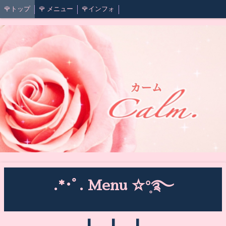
🌹トップ
︎🌹 メニュー︎
🌹インフォ
.*･ﾟ. Menu ☆°̥࿐